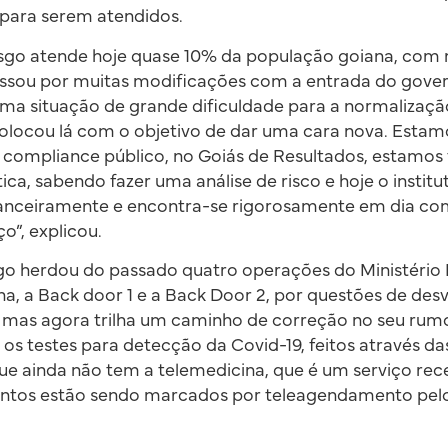
 para serem atendidos.
pasgo atende hoje quase 10% da população goiana, com 
passou por muitas modificações com a entrada do gove
ma situação de grande dificuldade para a normalização
olocou lá com o objetivo de dar uma cara nova. Estam
 o compliance público, no Goiás de Resultados, estamo
ica, sabendo fazer uma análise de risco e hoje o instit
financeiramente e encontra-se rigorosamente em dia co
o”, explicou.
o herdou do passado quatro operações do Ministério Pú
na, a Back door 1 e a Back Door 2, por questões de des
, mas agora trilha um caminho de correção no seu ru
 os testes para detecção da Covid-19, feitos através das
e ainda não tem a telemedicina, que é um serviço rece
entos estão sendo marcados por teleagendamento pel