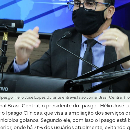
pasgo, Hélio José Lopes durante entrevista ao Jornal Brasil Central. (Fo
nal Brasil Central, o presidente do Ipasgo, Hélio José 
 o Ipasgo Clínicas, que visa a ampliação dos serviços 
unicípios goianos. Segundo ele, com isso o Ipasgo está
erior, onde há 71% dos usuários atualmente, evitando q