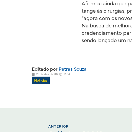
Afirmou ainda que pa
tange às cirurgias, 
“agora com os novos
Na busca de melhorar
credenciamento para 
sendo lançado um n
Editado por
Petras Souza
23 de abril de 2021
17:04
Notícias
ANTERIOR