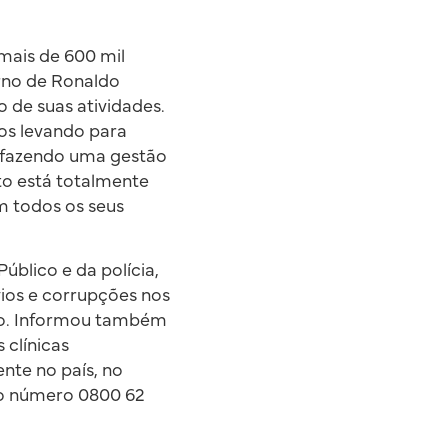
mais de 600 mil
rno de Ronaldo
 de suas atividades.
os levando para
s fazendo uma gestão
uto está totalmente
m todos os seus
blico e da polícia,
vios e corrupções nos
mo. Informou também
 clínicas
nte no país, no
o número 0800 62