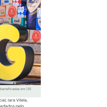
ão beneficiadas em 135
l, Iara Vilela,
ecadados pelo