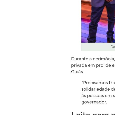
Da
Durante a cerimônia,
privada em prol de e
Goiás.
“Precisamos tra
solidariedade d
às pessoas em s
governador.
Leite para 