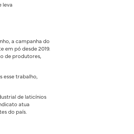
e leva
unho, a campanha do
eite em pó desde 2019.
to de produtores,
 esse trabalho,
strial de laticínios
indicato atua
es do país.