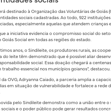
erá destinado à Organização das Voluntárias de Goiás 
entidades sociais cadastradas. Ao todo, 922 instituiçõe
ciadas, especialmente aquelas que atendem crianças e
 que a iniciativa evidencia o compromisso social do set
o Goiás Social em todas as regiões do estado.
timos anos, o Sindileite, os produtores rurais, as coope
a do leite têm demonstrado que é possível aliar desen
ponsabilidade social. Essa doação chegará a centenas
trabalho essencial nos municípios goianos”, destacou.
l da OVG, Adryanna Caiado, a parceria amplia a capac
ias em situação de vulnerabilidade e fortalece a rede 
.
vida pelo Sindileite demonstra como a união entre o 
 sociais e o poder público pode gerar resultados concr