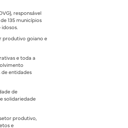
(OVG), responsável
s de 135 municípios
 idosos.
or produtivo goiano e
rativas e toda a
volvimento
 de entidades
idade de
de solidariedade
setor produtivo,
etos e