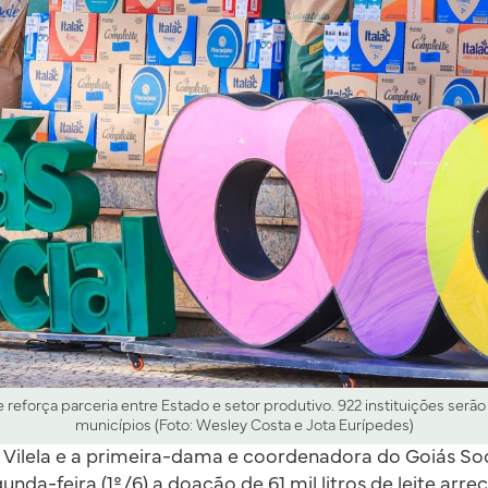
ite reforça parceria entre Estado e setor produtivo. 922 instituições ser
municípios (Foto: Wesley Costa e Jota Eurípedes)
Vilela e a primeira-dama e coordenadora do Goiás Socia
nda-feira (1º/6) a doação de 61 mil litros de leite arr