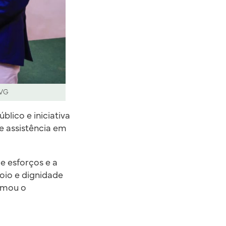
OVG
lico e iniciativa
de assistência em
e esforços e a
oio e dignidade
irmou o