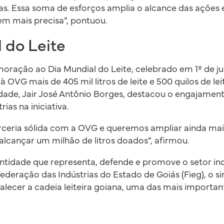
as. Essa soma de esforços amplia o alcance das ações 
m mais precisa”, pontuou.
 do Leite
ração ao Dia Mundial do Leite, celebrado em 1º de j
u à OVG mais de 405 mil litros de leite e 500 quilos de l
dade, Jair José Antônio Borges, destacou o engajamen
ias na iniciativa.
eria sólida com a OVG e queremos ampliar ainda mais
lcançar um milhão de litros doados”, afirmou.
entidade que representa, defende e promove o setor indu
Federação das Indústrias do Estado de Goiás (Fieg), o s
alecer a cadeia leiteira goiana, uma das mais important