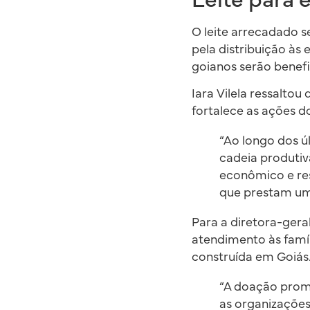
O leite arrecadado s
pela distribuição às 
goianos serão benefi
Iara Vilela ressaltou
fortalece as ações d
“Ao longo dos úl
cadeia produtiv
econômico e res
que prestam um 
Para a diretora-gera
atendimento às famíl
construída em Goiás
“A doação promo
as organizações