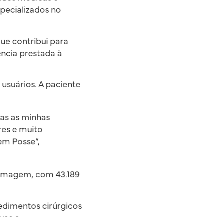
specializados no
ue contribui para
ência prestada à
 usuários. A paciente
das as minhas
es e muito
em Posse”,
e imagem, com 43.189
edimentos cirúrgicos