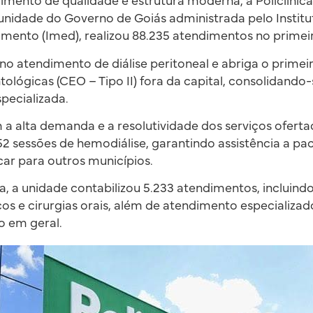
mento de qualidade e estrutura moderna, a Policlínic
 unidade do Governo de Goiás administrada pelo Institu
mento (Imed), realizou 88.235 atendimentos no primeir
 no atendimento de diálise peritoneal e abriga o prime
ológicas (CEO – Tipo II) fora da capital, consolidando
pecializada.
a alta demanda e a resolutividade dos serviços oferta
52 sessões de hemodiálise, garantindo assistência a pa
ar para outros municípios.
, a unidade contabilizou 5.233 atendimentos, incluindo
s e cirurgias orais, além de atendimento especializad
o em geral.