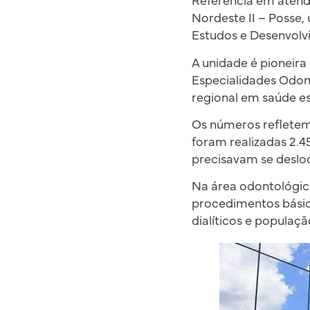
Referência em atendi
Nordeste II – Posse,
Estudos e Desenvolvi
A unidade é pioneira
Especialidades Odont
regional em saúde es
Os números refletem 
foram realizadas 2.4
precisavam se desloc
Na área odontológica
procedimentos básico
dialíticos e populaçã