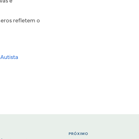
vas e
meros refletem o
Autista
PRÓXIMO