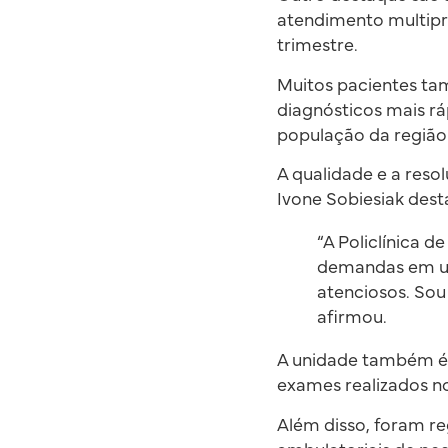
atendimento multipro
trimestre.
Muitos pacientes ta
diagnósticos mais rá
população da região
A qualidade e a reso
Ivone Sobiesiak dest
“A Policlínica 
demandas em um
atenciosos. So
afirmou.
A unidade também é 
exames realizados no
Além disso, foram r