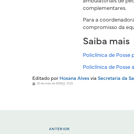
ambulatoriais de peq
complementares.
Para a coordenadora 
compromisso da equ
Saiba mais
Policlínica de Posse
Policlínica de Posse
Editado por
Hosana Alves
via
Secretaria da S
20 de maio de 2026
12:23
ANTERIOR