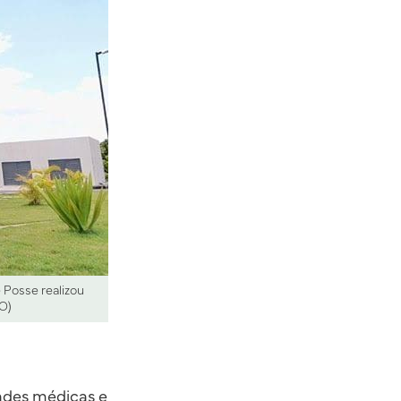
 Posse realizou
O)
ades médicas e