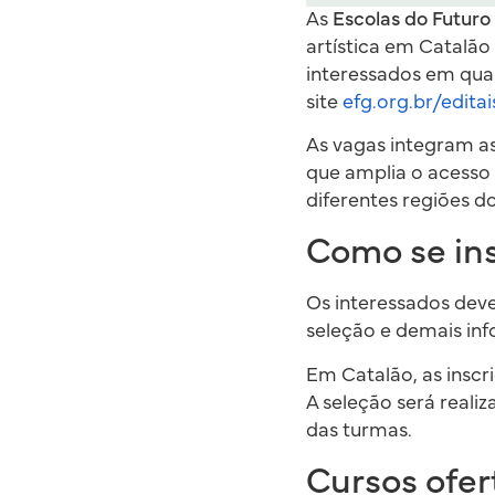
As
Escolas do Futuro
artística em Catalão
interessados em qual
site
efg.org.br/edita
As vagas integram as
que amplia o acesso 
diferentes regiões d
Como se ins
Os interessados devem
seleção e demais in
Em Catalão, as inscr
A seleção será reali
das turmas.
Cursos ofer