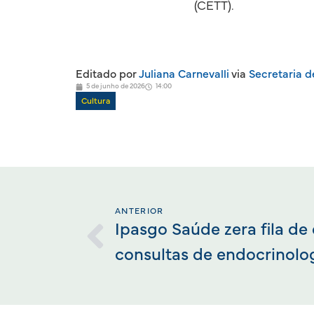
(CETT).
Editado por
Juliana Carnevalli
via
Secretaria d
5 de junho de 2026
14:00
Cultura
ANTERIOR
Ipasgo Saúde zera fila de
consultas de endocrinolo