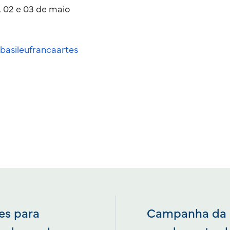
1, 02 e 03 de maio
asileufrancaartes
es para
Campanha da S