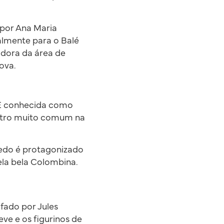
por Ana Maria
almente para o Balé
adora da área de
anova.
. É conhecida como
atro muito comum na
redo é protagonizado
ela bela Colombina.
fado por Jules
ve e os figurinos de