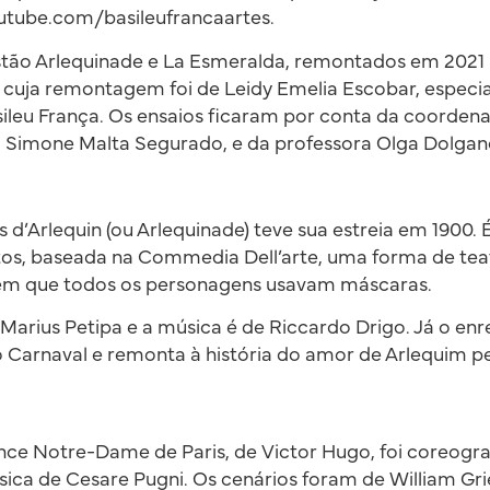
outube.com/basileufrancaartes.
tão Arlequinade e La Esmeralda, remontados em 2021 
 cuja remontagem foi de Leidy Emelia Escobar, especi
ileu França. Os ensaios ficaram por conta da coorden
o, Simone Malta Segurado, e da professora Olga Dolg
s d’Arlequin (ou Arlequinade) teve sua estreia em 1900
os, baseada na Commedia Dell’arte, uma forma de te
I, em que todos os personagens usavam máscaras.
Marius Petipa e a música é de Riccardo Drigo. Já o en
do Carnaval e remonta à história do amor de Arlequim p
e Notre-Dame de Paris, de Victor Hugo, foi coreogra
ica de Cesare Pugni. Os cenários foram de William Grie