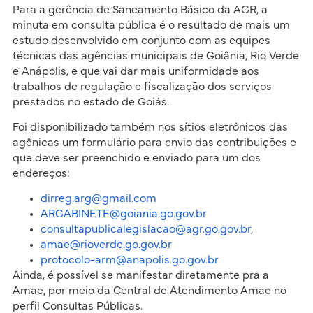
Para a gerência de Saneamento Básico da AGR, a
minuta em consulta pública é o resultado de mais um
estudo desenvolvido em conjunto com as equipes
técnicas das agências municipais de Goiânia, Rio Verde
e Anápolis, e que vai dar mais uniformidade aos
trabalhos de regulação e fiscalização dos serviços
prestados no estado de Goiás.
Foi disponibilizado também nos sítios eletrônicos das
agênicas um formulário para envio das contribuições e
que deve ser preenchido e enviado para um dos
endereços:
dirreg.arg@gmail.com
ARGABINETE@goiania.go.gov.br
consultapublicalegislacao@agr.go.gov.br
,
amae@rioverde.go.gov.br
protocolo-arm@anapolis.go.gov.br
Ainda, é possível se manifestar diretamente pra a
Amae, por meio da Central de Atendimento Amae no
perfil Consultas Públicas.