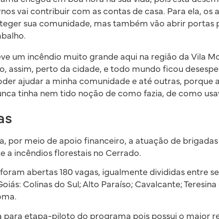
os vai contribuir com as contas de casa. Para ela, os
oteger sua comunidade, mas também vão abrir portas 
abalho.
ve um incêndio muito grande aqui na região da Vila M
, assim, perto da cidade, e todo mundo ficou desespe
der ajudar a minha comunidade e até outras, porque a
unca tinha nem tido noção de como fazia, de como usav
as
, por meio de apoio financeiro, a atuação de brigadas
a incêndios florestais no Cerrado.
 foram abertas 180 vagas, igualmente divididas entre se
iás: Colinas do Sul; Alto Paraíso; Cavalcante; Teresina
oma.
da para etapa-piloto do programa pois possui o maior