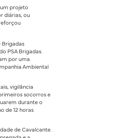
 um projeto
 diárias, ou
 reforçou
e Brigadas
 do PSA Brigadas.
aram por uma
Companhia Ambiental
s, vigilância
primeiros socorros e
atuarem durante o
no de 12 horas
idade de Cavalcante.
mpregada e a