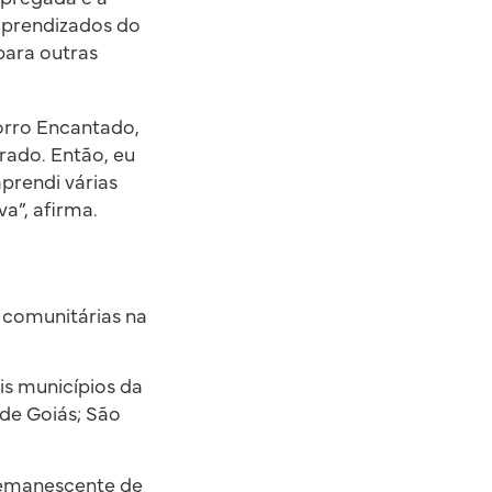
 aprendizados do
para outras
orro Encantado,
rado. Então, eu
prendi várias
a”, afirma.
 comunitárias na
is municípios da
 de Goiás; São
 remanescente de