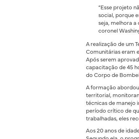
“Esse projeto n
social, porque 
seja, melhora a
coronel Washin
A realização de um T
Comunitárias eram et
Após serem aprovado
capacitação de 45 ho
do Corpo de Bombeir
A formação abordou 
territorial, monitor
técnicas de manejo 
período crítico de q
trabalhadas, eles re
Aos 20 anos de idad
Segundo ela, o prog