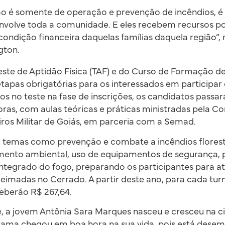
ão é somente de operação e prevenção de incêndios, é
envolve toda a comunidade. E eles recebem recursos por
 condição financeira daquelas famílias daquela região”,
gton.
este de Aptidão Física (TAF) e do Curso de Formação d
apas obrigatórias para os interessados em participar
s no teste na fase de inscrições, os candidatos pass
ras, com aulas teóricas e práticas ministradas pela 
os Militar de Goiás, em parceria com a Semad.
temas como prevenção e combate a incêndios florestai
amento ambiental, uso de equipamentos de segurança, 
integrado do fogo, preparando os participantes para 
ueimadas no Cerrado. A partir deste ano, para cada tur
ceberão R$ 267,64.
e, a jovem Antônia Sara Marques nasceu e cresceu na c
rama chegou em boa hora na sua vida, pois está dese