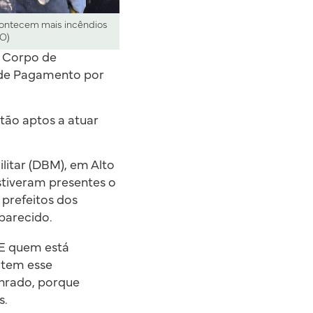
acontecem mais incêndios
GO)
o Corpo de
 de Pagamento por
tão aptos a atuar
litar (DBM), em Alto
stiveram presentes o
 prefeitos dos
parecido.
 E quem está
 tem esse
onrado, porque
s.