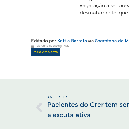
vegetação a ser pre
desmatamento, que 
Editado por
Kattia Barreto
via
Secretaria de M
1 de junho de 2026
14:32
Meio Ambiente
ANTERIOR
Pacientes do Crer tem s
e escuta ativa