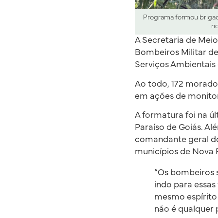
Programa formou brigadi
no
A Secretaria de Mei
Bombeiros Militar d
Serviços Ambientais 
Ao todo, 172 morado
em ações de monitor
A formatura foi na ú
Paraíso de Goiás. Al
comandante geral dos
municípios de Nova R
“Os bombeiros s
indo para essas
mesmo espírito 
não é qualquer 