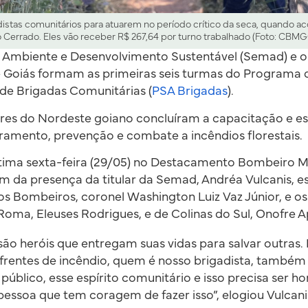
stas comunitários para atuarem no período crítico da seca, quando 
 Cerrado. Eles vão receber R$ 267,64 por turno trabalhado (Foto: CBM
o Ambiente e Desenvolvimento Sustentável (Semad) e 
e Goiás formam as primeiras seis turmas do Programa
de Brigadas Comunitárias (
PSA Brigadas
).
res do Nordeste goiano concluíram a capacitação e es
amento, prevenção e combate a incêndios florestais.
ltima sexta-feira (29/05) no Destacamento Bombeiro Mi
ém da presença da titular da Semad, Andréa Vulcanis, e
 Bombeiros, coronel Washington Luiz Vaz Júnior, e os
oma, Eleuses Rodrigues, e de Colinas do Sul, Onofre A
ão heróis que entregam suas vidas para salvar outras.
 frentes de incêndio, quem é nosso brigadista, também
público, esse espírito comunitário e isso precisa ser h
pessoa que tem coragem de fazer isso”, elogiou Vulcani