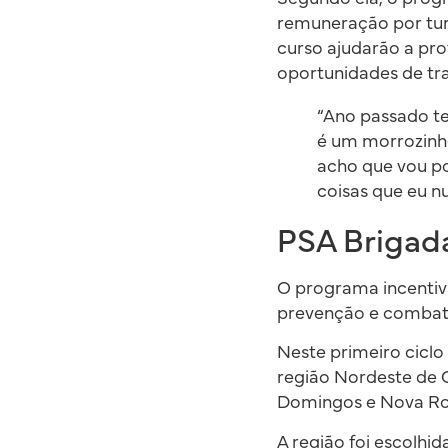
remuneração por turn
curso ajudarão a pr
oportunidades de tr
“Ano passado te
é um morrozinho
acho que vou po
coisas que eu n
PSA Brigad
O programa incentiva
prevenção e combate 
Neste primeiro ciclo
região Nordeste de Go
Domingos e Nova R
A região foi escolhi