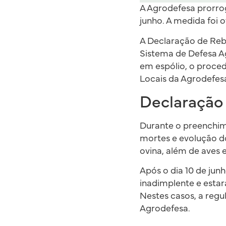
A Agrodefesa prorrog
junho. A medida foi o
A Declaração de Reb
Sistema de Defesa A
em espólio, o proced
Locais da Agrodefes
Declaração
Durante o preenchim
mortes e evolução do
ovina, além de aves e
Após o dia 10 de jun
inadimplente e estará
Nestes casos, a reg
Agrodefesa.