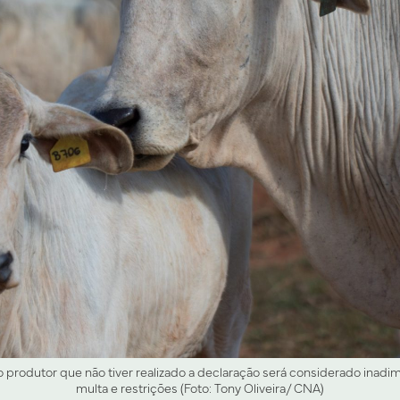
o produtor que não tiver realizado a declaração será considerado inadim
multa e restrições (Foto: Tony Oliveira/ CNA)