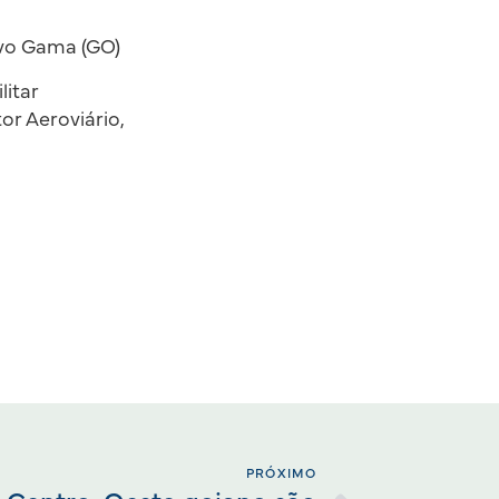
vo Gama (GO)
litar
or Aeroviário,
PRÓXIMO