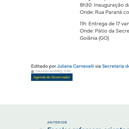
8h30: Inauguração d
Onde: Rua Paraná c
11h: Entrega de 17 van
Onde: Pátio da Secre
Goiânia (GO)
Editado por
Juliana Carnevalli
via
Secretaria 
2 de junho de 2026
17:29
Agenda do Governador
ANTERIOR