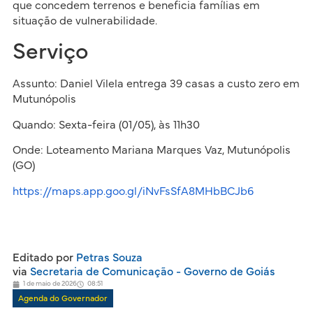
que concedem terrenos e beneficia famílias em
situação de vulnerabilidade.
Serviço
Assunto: Daniel Vilela entrega 39 casas a custo zero em
Mutunópolis
Quando: Sexta-feira (01/05), às 11h30
Onde: Loteamento Mariana Marques Vaz, Mutunópolis
(GO)
https://maps.app.goo.gl/iNvFsSfA8MHbBCJb6
Editado por
Petras Souza
via
Secretaria de Comunicação - Governo de Goiás
1 de maio de 2026
08:51
Agenda do Governador