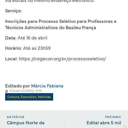
via editais no mesmo endereço eletrônico.
Serviço:
Inscrições para Processo Seletivo para Professores e
Técnicos Administrativos do Basileu França
Data:
Até 16 de abril
Horário
: Até as 23h59
Local
: https://cegecon.org.br/processoseletivo/
Editado por
Márcia Fabiana
13 de abril de 2021
12:48
Cultura
,
Executivo
,
Notícias
ANTERIOR
PRÓXIMO
Câmpus Norte da
Edital abre 5 mil