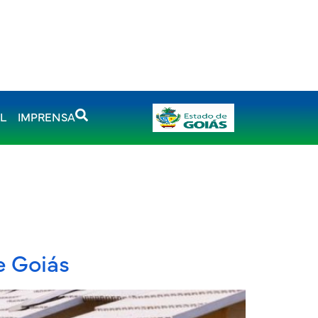
AL
IMPRENSA
e Goiás