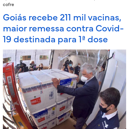
cofre
Goiás recebe 211 mil vacinas,
maior remessa contra Covid-
19 destinada para 1ª dose