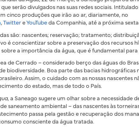
 que serão divulgados nas suas redes sociais. Intitulad
om cinco produções que irão ao ar, diariamente, no
m
,
Twitter
e
YouTube
da Companhia, até a próxima sexta-f
as são: nascentes; reservação; tratamento; distribuiçã
ivo é conscientizar sobre a preservação dos recursos 
sobre a importância da água, que é fundamental para 
área de Cerrado – considerado berço das águas do Bras
 de biodiversidade. Boa parte das bacias hidrográficas
o brasileiro. Assim, o cuidado com as nossas nascentes 
ecimento do estado, mas de todo o País.
gua
, a Saneago sugere um olhar sobre a necessidade de
 de saneamento ambiental – das nascentes às torneiras.
stecimento passa pela gestão e recuperação dos manan
 consumo consciente da água tratada.