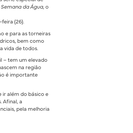
o
Semana da Água
, o
eira (26).
o e para as torneiras
hídricos, bem como
a vida de todos.
il – tem um elevado
 nascem na região
não é importante
 ir além do básico e
 Afinal, a
ciais, pela melhoria