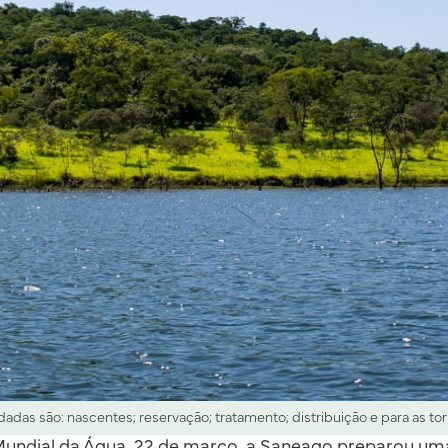
adas são: nascentes; reservação; tratamento; distribuição e para as to
Mundial da Água, 22 de março, a Saneago preparou uma