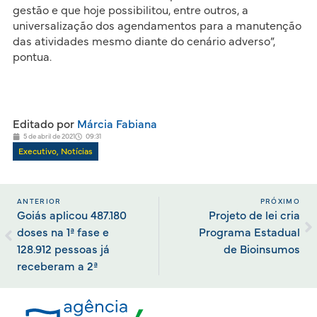
gestão e que hoje possibilitou, entre outros, a
universalização dos agendamentos para a manutenção
das atividades mesmo diante do cenário adverso”,
pontua.
Editado por
Márcia Fabiana
5 de abril de 2021
09:31
Executivo
,
Notícias
ANTERIOR
PRÓXIMO
Goiás aplicou 487.180
Projeto de lei cria
doses na 1ª fase e
Programa Estadual
128.912 pessoas já
de Bioinsumos
receberam a 2ª