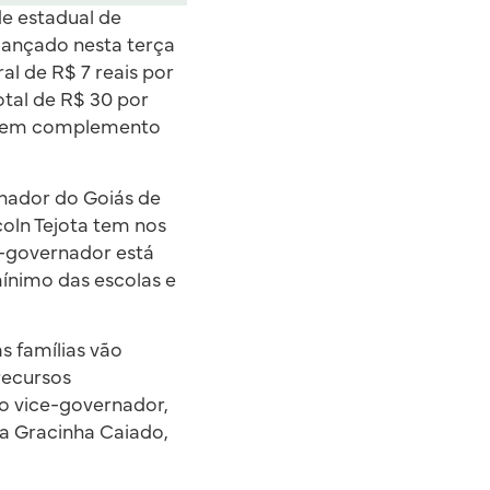
de estadual de
lançado nesta terça
l de R$ 7 reais por
otal de R$ 30 por
eguem complemento
enador do Goiás de
oln Tejota tem nos
e-governador está
ínimo das escolas e
s famílias vão
recursos
o vice-governador,
a Gracinha Caiado,