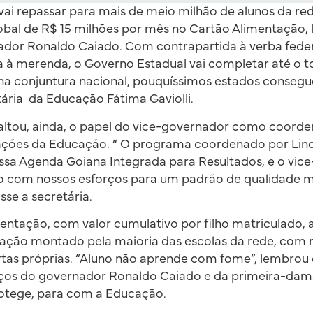
ai repassar para mais de meio milhão de alunos da re
obal de R$ 15 milhões por mês no Cartão Alimentação, 
ador Ronaldo Caiado. Com contrapartida à verba federa
 à merenda, o Governo Estadual vai completar até o t
 na conjuntura nacional, pouquíssimos estados cons
etária da Educação Fátima Gaviolli.
saltou, ainda, o papel do vice-governador como coord
 ações da Educação. “ O programa coordenado por Linc
ssa Agenda Goiana Integrada para Resultados, e o vic
 com nossos esforços para um padrão de qualidade m
sse a secretária.
ntação, com valor cumulativo por filho matriculado, a
ntação montado pela maioria das escolas da rede, com 
tas próprias. “Aluno não aprende com fome”, lembrou 
rços do governador Ronaldo Caiado e da primeira-dam
otege, para com a Educação.