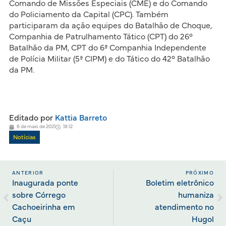
Comando de Missões Especiais (CME) e do Comando
do Policiamento da Capital (CPC). Também
participaram da ação equipes do Batalhão de Choque,
Companhia de Patrulhamento Tático (CPT) do 26°
Batalhão da PM, CPT do 6ª Companhia Independente
de Polícia Militar (5ª CIPM) e do Tático do 42° Batalhão
da PM.
Editado por
Kattia Barreto
6 de maio de 2021
18:12
Notícias
ANTERIOR
PRÓXIMO
Inaugurada ponte
Boletim eletrônico
sobre Córrego
humaniza
Cachoeirinha em
atendimento no
Caçu
Hugol