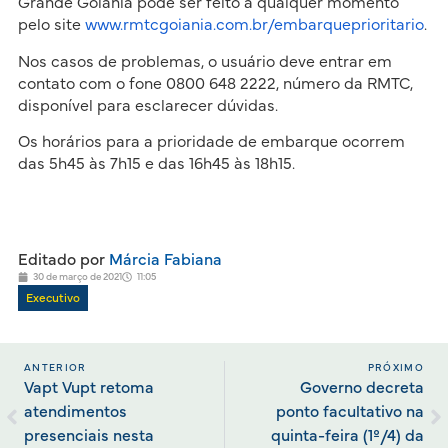
Grande Goiânia pode ser feito a qualquer momento
pelo site
www.rmtcgoiania.com.br/embarqueprioritario
.
Nos casos de problemas, o usuário deve entrar em
contato com o fone 0800 648 2222, número da RMTC,
disponível para esclarecer dúvidas.
Os horários para a prioridade de embarque ocorrem
das 5h45 às 7h15 e das 16h45 às 18h15.
Editado por
Márcia Fabiana
30 de março de 2021
11:05
Executivo
ANTERIOR
PRÓXIMO
Vapt Vupt retoma
Governo decreta
atendimentos
ponto facultativo na
presenciais nesta
quinta-feira (1º/4) da