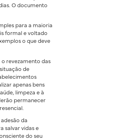
dias. O documento
imples para a maioria
s formal e voltado
 exemplos o que deve
na o revezamento das
situação de
tabelecimentos
lizar apenas bens
saúde, limpeza e à
oderão permanecer
resencial.
a adesão da
 salvar vidas e
consciente do seu