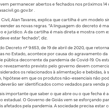
vem permanecer abertos e fechados nos próximos 14 
sacivil.go.gov.br .
Civil, Alan Tavares, explica que cartilha é um modelo s
ender as novas regras. “A linguagem do decreto é mai
co e jurídico. A da cartilha é mais direta e mostra com
deve estar fechado”, diz.
o Decreto nº 9.653, de 19 de abril de 2020, que retor
as no Estado, acontece por causa do agravamento da 
 pública decorrente da pandemia de Covid-19. Os es
s no revezamento previsto pelo governo devem comercia
nsiderados os relacionados à alimentação e bebidas, à 
o, hipótese em que os produtos não-essenciais não p
 deverão ser identificados como vedados para venda p
s importante que saber o que abre ou o que fecha é 
o estadual. O Governo de Goiás vem se esforçando para
is afetados pela pandemia. A sociedade precisa estar 