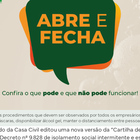
 os procedimentos que devem ser observados por todos os empresários,
scaras, disponibilizar álcool gel, manter o distanciamento entre pessoas 
do da Casa Civil editou uma nova versão da “Cartilha d
Decreto nº 9.828 de isolamento social intermitente e 