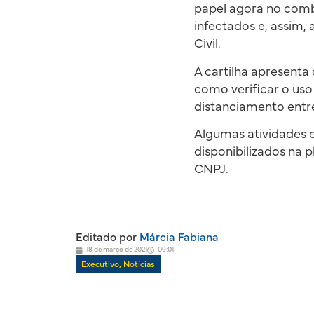
papel agora no comb
infectados e, assim, 
Civil.
A cartilha apresent
como verificar o uso 
distanciamento entr
Algumas atividades 
disponibilizados na 
CNPJ.
Editado por
Márcia Fabiana
18 de março de 2021
09:01
Executivo
,
Notícias