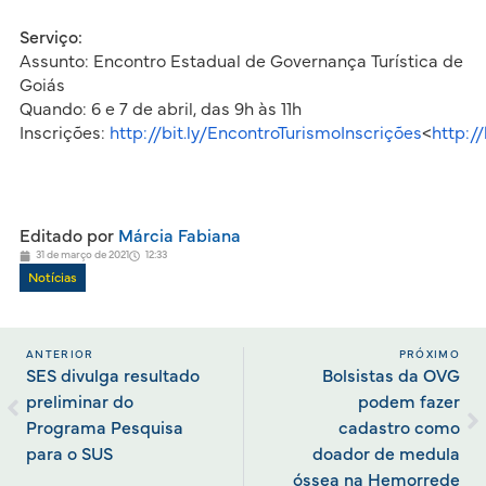
Serviço:
Assunto: Encontro Estadual de Governança Turística de
Goiás
Quando: 6 e 7 de abril, das 9h às 11h
Inscrições:
http://bit.ly/EncontroTurismoInscrições
<
http:/
Editado por
Márcia Fabiana
31 de março de 2021
12:33
Notícias
ANTERIOR
PRÓXIMO
SES divulga resultado
Bolsistas da OVG
preliminar do
podem fazer
Programa Pesquisa
cadastro como
para o SUS
doador de medula
óssea na Hemorrede