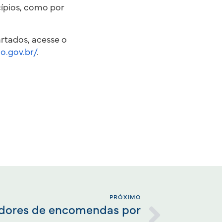
cípios, como por
artados, acesse o
go.gov.br/
.
PRÓXIMO
dores de encomendas por