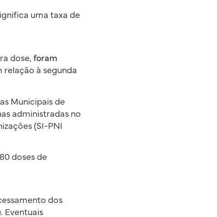
gnifica uma taxa de
ira dose,
foram
m relação à segunda
as Municipais de
nas administradas no
izações (SI-PNI
980 doses de
rocessamento dos
. Eventuais