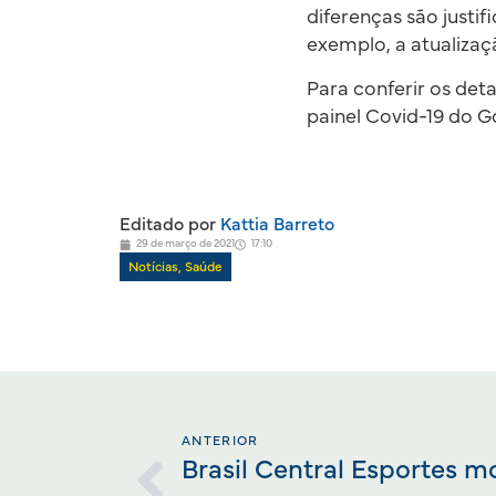
diferenças são justi
exemplo, a atualizaç
Para conferir os det
painel Covid-19 do G
Editado por
Kattia Barreto
29 de março de 2021
17:10
Notícias
,
Saúde
ANTERIOR
Brasil Central Esportes 