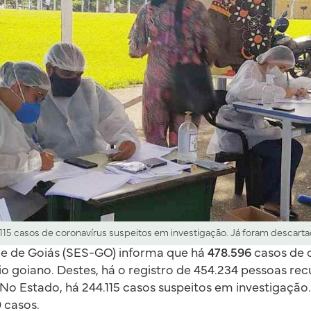
.115 casos de coronavírus suspeitos em investigação. Já foram descart
de de Goiás (SES-GO) informa que há
478.596
casos de 
ório goiano. Destes, há o registro de 454.234 pessoas r
No Estado, há 244.115 casos suspeitos em investigação
casos.​