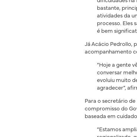
dificuldades na
bastante, princ
atividades da u
processo. Eles 
é bem significat
Já Acácio Pedrollo, p
acompanhamento cont
“Hoje a gente vê
conversar melho
evoluiu muito 
agradecer”, afi
Para o secretário de
compromisso do Gove
baseada em cuidado 
“Estamos ampli