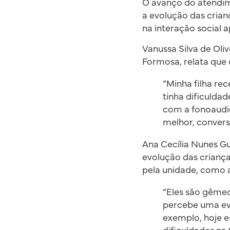
O avanço do atendim
a evolução das cria
na interação social a
Vanussa Silva de Oliv
Formosa, relata que
“Minha filha rec
tinha dificuldad
com a fonoaudi
melhor, convers
Ana Cecília Nunes G
evolução das crianç
pela unidade, como 
“Eles são gême
percebe uma evo
exemplo, hoje e