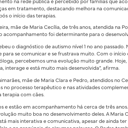
ento na rede pública é percebido por famílias que 
nças em tratamento, destacando melhora na comunica
pós o início das terapias.
eira, mãe de Maria Cecília, de três anos, atendida na Po
 o acompanhamento foi determinante para o desenvolvi
ebeu o diagnóstico de autismo nível 1 no ano passado. N
e para se comunicar e se frustrava muito. Com o início 
óloga, percebemos uma evolução muito grande. Hoje, 
a, interage e está muito mais desenvolvida”, afirma.
uimarães, mãe de Maria Clara e Pedro, atendidos no C
as no processo terapêutico e nas atividades compleme
a terapia com cães.
os e estão em acompanhamento há cerca de três anos.
lução muito boa no desenvolvimento deles. A Maria C
stá mais interativa e comunicativa, apesar de ainda te