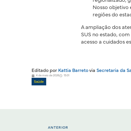
regionalizado,
Nosso objetivo é
regiões do esta
A ampliação dos ate
SUS no estado, com 
acesso a cuidados es
Editado por
Kattia Barreto
via
Secretaria da S
4 de maio de 2026
15:01
Saúde
ANTERIOR