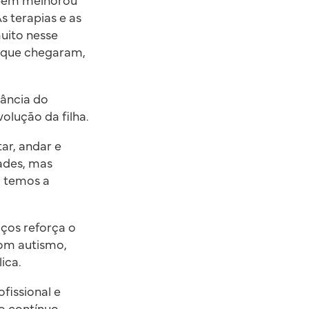
mbém melhorou
s terapias e as
uito nesse
e que chegaram,
tância do
olução da filha.
ar, andar e
ades, mas
 temos a
iços reforça o
com autismo,
ica.
fissional e