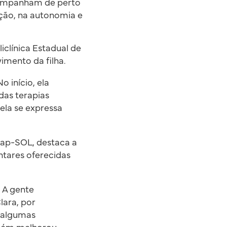
acompanham de perto
ção, na autonomia e
liclínica Estadual de
mento da filha.
o início, ela
das terapias
ela se expressa
eap-SOL, destaca a
ntares oferecidas
 A gente
lara, por
r algumas