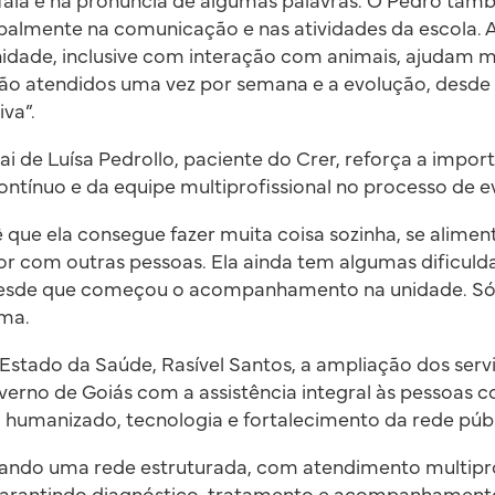
 fala e na pronúncia de algumas palavras. O Pedro ta
ipalmente na comunicação e nas atividades da escola. A
nidade, inclusive com interação com animais, ajudam m
são atendidos uma vez por semana e a evolução, desd
iva”.
ai de Luísa Pedrollo, paciente do Crer, reforça a impor
ínuo e da equipe multiprofissional no processo de ev
 que ela consegue fazer muita coisa sozinha, se aliment
r com outras pessoas. Ela ainda tem algumas dificuld
desde que começou o acompanhamento na unidade. Só
rma.
 Estado da Saúde, Rasível Santos, a ampliação dos serv
rno de Goiás com a assistência integral às pessoas 
humanizado, tecnologia e fortalecimento da rede públ
ando uma rede estruturada, com atendimento multipro