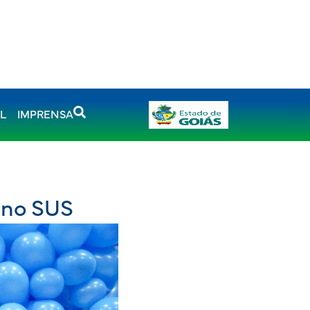
AL
IMPRENSA
s no SUS