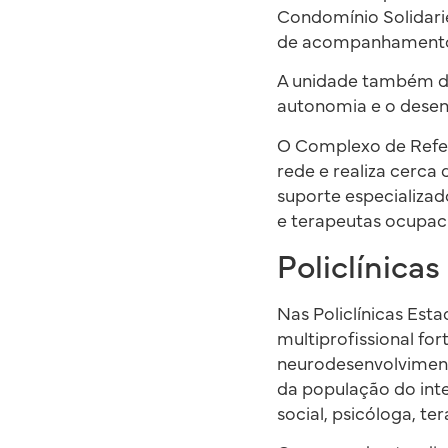
Condomínio Solidari
de acompanhamento t
A unidade também de
autonomia e o desen
O Complexo de Refer
rede e realiza cerc
suporte especializad
e terapeutas ocupac
Policlínicas
Nas Policlínicas Est
multiprofissional fo
neurodesenvolvimen
da população do inte
social, psicóloga, t