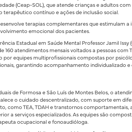
edade (Ceap-SOL), que atende crianças e adultos com
erapêutico contínuo e ações de inclusão social.
senvolve terapias complementares que estimulam a i
volvimento emocional dos pacientes.
ência Estadual em Saúde Mental Professor Jamil Issy (
a de 160 atendimentos mensais voltados a pessoas com 
o por equipes multiprofissionais compostas por psicó
ionais, garantindo acompanhamento individualizado e 
aduais de Formosa e São Luís de Montes Belos, o atend
rtalece o cuidado descentralizado, com suporte em dife
to, como TEA, TDAH e transtornos comportamentais, 
rior a serviços especializados. As equipes são compost
erapeuta ocupacional e fonoaudióloga.