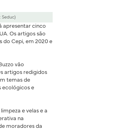
: Seduc)
á apresentar cinco
EUA. Os artigos são
es do Cepi, em 2020 e
 Buzzo vão
Os artigos redigidos
dam temas de
s ecológicos e
limpeza e velas e a
rativa na
 de moradores da