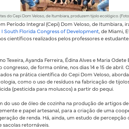
tes do Cepi Dom Veloso, de Itumbiara, produzem tijolo ecológico. (Foto
m Período Integral (Cepi) Dom Veloso, de Itumbiara, ir
o
I South Florida Congress of Development
, de Miami, 
s científicos realizados pelos professores e estudant
no Texeira, Ayanda Ferreira, Édina Alves e Maria Odete
 congresso, de forma online, nos dias 14 e 15 de abril. 
eados na prática científica do Cepi Dom Veloso, abor
cologia, como o uso de resíduos na fabricação de tijolo
ida (pesticida para moluscos) a partir do pequi.
m do uso de óleo de cozinha na produção de artigos de 
emente e papel artesanal, para a criação de uma coope
geração de renda. Há, ainda, um estudo de percepção
e sacolas retornáveis.