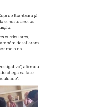
epi de Itumbiara já
da e, neste ano, os
uição.
s curriculares,
za também desafiaram
 por meio da
vestigativo”, afirmou
ndo chega na fase
iculdade”.