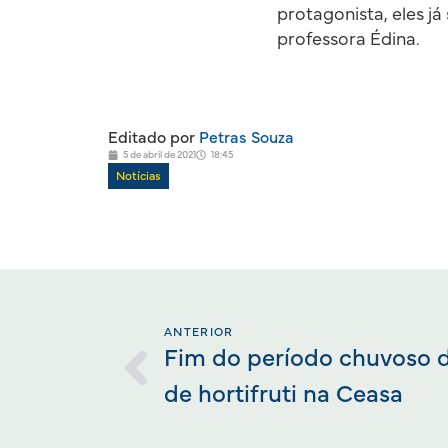
protagonista, eles j
professora Édina.
Editado por
Petras Souza
5 de abril de 2021
18:45
Notícias
ANTERIOR
Fim do período chuvoso 
de hortifruti na Ceasa