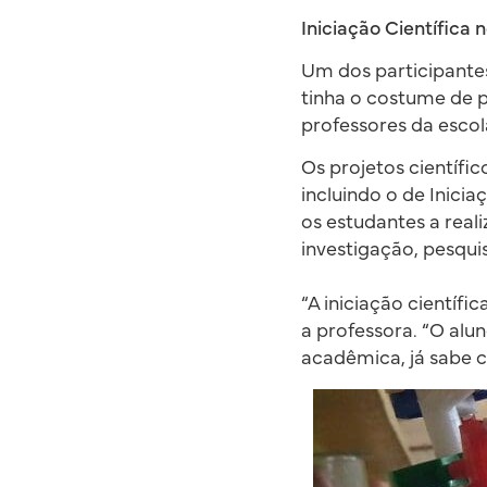
Iniciação Científica 
Um dos participantes
tinha o costume de pu
professores da escol
Os projetos científi
incluindo o de Inici
os estudantes a real
investigação, pesqui
“A iniciação científi
a professora. “O alu
acadêmica, já sabe c