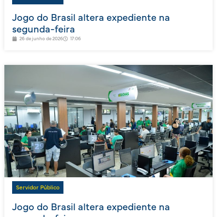
Jogo do Brasil altera expediente na
segunda-feira
26 de junho de 2026
17:06
Servidor Público
Jogo do Brasil altera expediente na