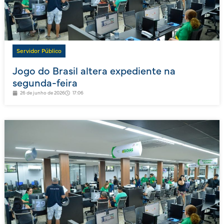
Servidor Público
Jogo do Brasil altera expediente na
segunda-feira
26 de junho de 2026
17:06