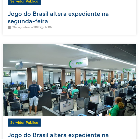
Servidor Público
Jogo do Brasil altera expediente na
segunda-feira
26 de junho de 2026
17:06
Servidor Público
Jogo do Brasil altera expediente na