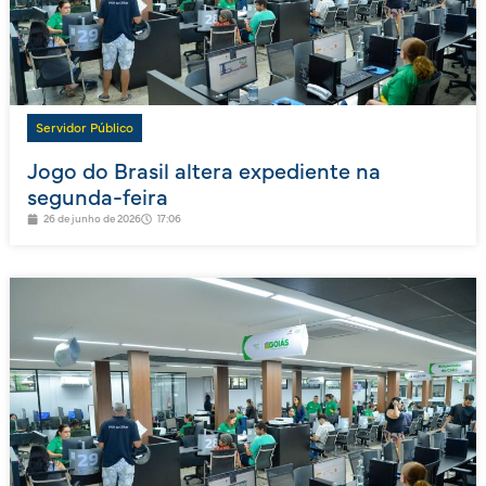
Servidor Público
Jogo do Brasil altera expediente na
segunda-feira
26 de junho de 2026
17:06