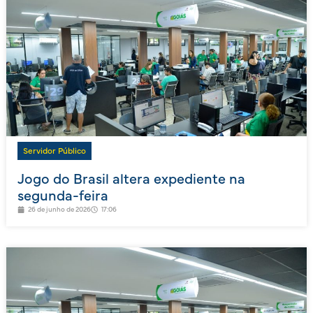
Servidor Público
Jogo do Brasil altera expediente na
segunda-feira
26 de junho de 2026
17:06