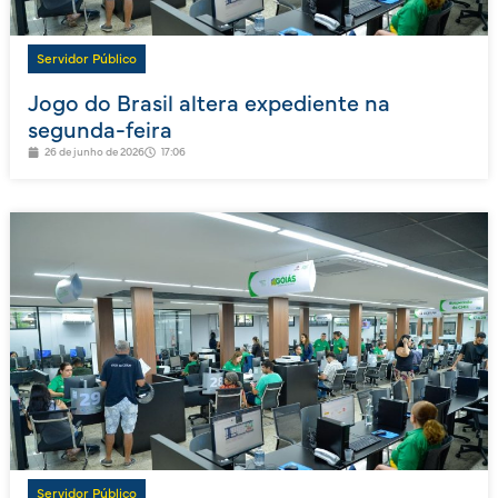
Servidor Público
Jogo do Brasil altera expediente na
segunda-feira
26 de junho de 2026
17:06
Servidor Público