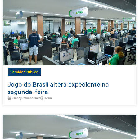
Servidor Público
Jogo do Brasil altera expediente na
segunda-feira
26 de junho de 2026
17:06