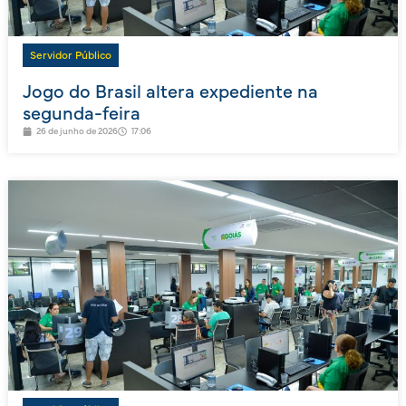
Servidor Público
Jogo do Brasil altera expediente na
segunda-feira
26 de junho de 2026
17:06