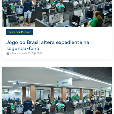
Servidor Público
Jogo do Brasil altera expediente na
segunda-feira
26 de junho de 2026
17:06