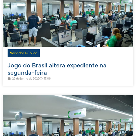
Servidor Público
Jogo do Brasil altera expediente na
segunda-feira
26 de junho de 2026
17:06