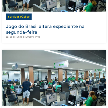
Servidor Público
Jogo do Brasil altera expediente na
segunda-feira
26 de junho de 2026
17:06