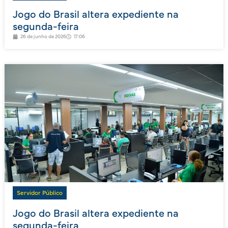
Jogo do Brasil altera expediente na
segunda-feira
26 de junho de 2026
17:06
Servidor Público
Jogo do Brasil altera expediente na
segunda-feira