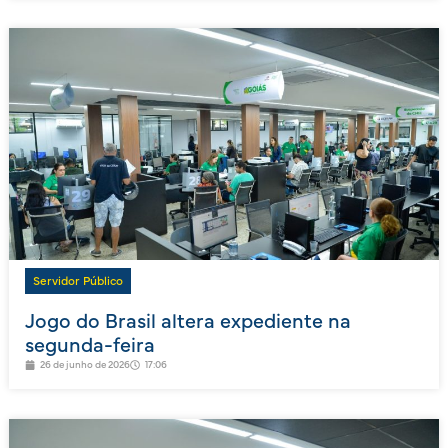
Servidor Público
Jogo do Brasil altera expediente na
segunda-feira
26 de junho de 2026
17:06