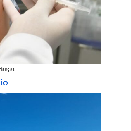
rianças
io