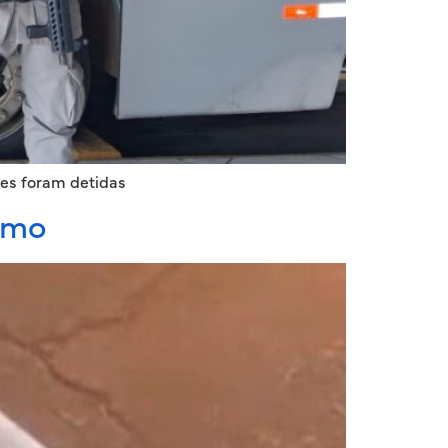
res foram detidas
umo